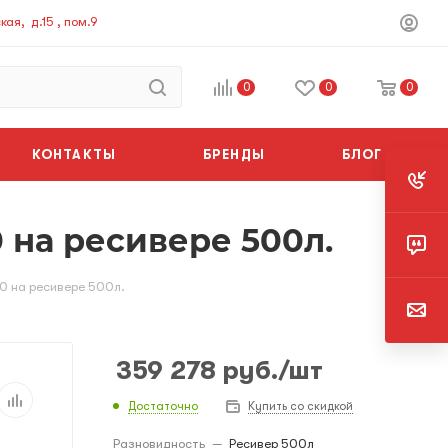
ая, д.15 , пом.9
0
0
0
КОНТАКТЫ
БРЕНДЫ
БЛОГ
 на ресивере 500л.
0 на ресивере 500л.
359 278
руб.
/шт
Достаточно
Купить со скидкой
Разновидность
—
Ресивер 500л