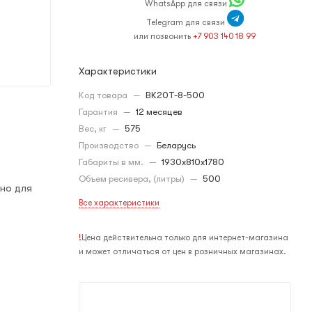
WhatsApp для связи
Telegram для связи
или позвонить
+7 903 140 18 99
Характеристики
Код товара
—
ВК20Т-8-500
Гарантия
—
12 месяцев
Вес, кг
—
575
Производство
—
Беларусь
Габариты в мм.
—
1930x810x1780
Объем ресивера, (литры)
—
500
но для
Все характеристики
!
Цена действительна только для интернет-магазина
и может отличаться от цен в розничных магазинах.