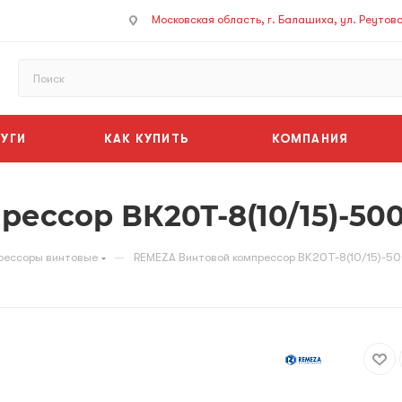
Московская область, г. Балашиха, ул. Реутовск
УГИ
КАК КУПИТЬ
КОМПАНИЯ
ессор ВК20Т-8(10/15)-500
—
рессоры винтовые
REMEZA Винтовой компрессор ВК20Т-8(10/15)-50