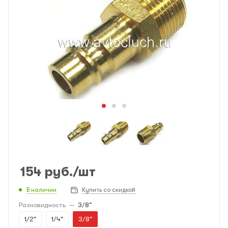
154
руб.
/шт
В наличии
Купить со скидкой
Разновидность
—
3/8"
1/2"
1/4"
3/8"