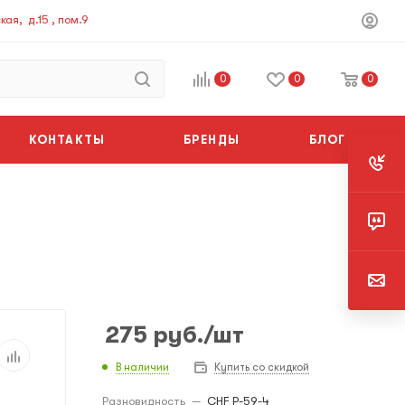
ая, д.15 , пом.9
0
0
0
КОНТАКТЫ
БРЕНДЫ
БЛОГ
275
руб.
/шт
В наличии
Купить со скидкой
Разновидность
—
CHF Р-59-4