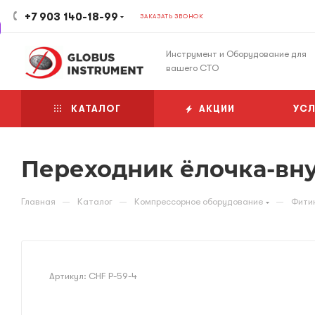
+7 903 140-18-99
ЗАКАЗАТЬ ЗВОНОК
Инструмент и Оборудование для
вашего СТО
КАТАЛОГ
АКЦИИ
УСЛ
Переходник ёлочка-вн
—
—
—
Главная
Каталог
Компрессорное оборудование
Фити
Артикул:
CHF Р-59-4