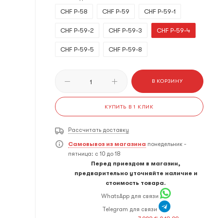
CHF Р-58
CHF Р-59
CHF Р-59-1
CHF Р-59-2
CHF Р-59-3
CHF Р-59-4
CHF Р-59-5
CHF Р-59-8
В КОРЗИНУ
КУПИТЬ В 1 КЛИК
Рассчитать доставку
Самовывоз из магазина
понедельник -
пятница: с 10 до 18
Перед приездом в магазин,
предварительно уточняйте наличие и
стоимость товара.
WhatsApp для связи
Telegram для связи