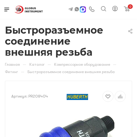
0
Быстроразъемное
соединение
внешняя резьба
—
—
—
Главная
Каталог
Компрессорное оборудование
—
Фитинг
Быстроразъемное соединение внешняя резьба
Артикул:
PR208404