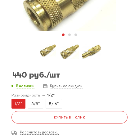
440
руб.
/шт
В наличии
Купить со скидкой
Разновидность
—
1/2"
1/2"
3/8"
5/16"
КУПИТЬ В 1 КЛИК
Рассчитать доставку