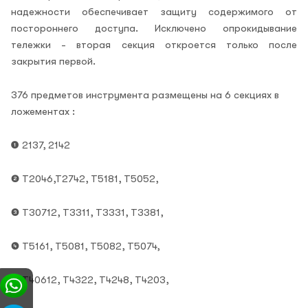
надежности обеспечивает защиту содержимого от
постороннего доступа. Исключено опрокидывание
тележки - вторая секция откроется только после
закрытия первой.
376 предметов инструмента размещены на 6 секциях в
ложементах :
❶
2137, 2142
❷
Т2046,Т2742, Т5181, Т5052,
❸
Т30712, Т3311, Т3331, Т3381,
❹
Т5161, Т5081, Т5082, Т5074,
❺
Т40612, Т4322, Т4248, Т4203,