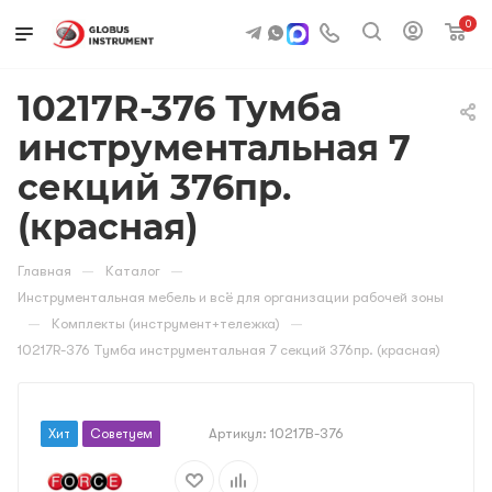
0
10217R-376 Тумба
инструментальная 7
секций 376пр.
(красная)
—
—
Главная
Каталог
Инструментальная мебель и всё для организации рабочей зоны
—
—
Комплекты (инструмент+тележка)
10217R-376 Тумба инструментальная 7 секций 376пр. (красная)
Артикул:
10217B-376
Хит
Советуем