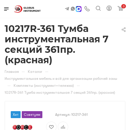
0
10217R-361 Тумба
инструментальная 7
секций 361пр.
(красная)
—
—
Главная
Каталог
Инструментальная мебель и всё для организации рабочей зоны
—
—
Комплекты (инструмент+тележка)
10217R-361 Тумба инструментальная 7 секций 361пр. (красная)
Артикул:
10217-361
Хит
Советуем