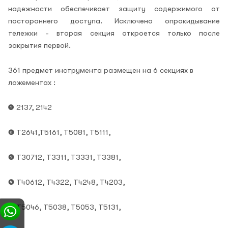
надежности обеспечивает защиту содержимого от
постороннего доступа. Исключено опрокидывание
тележки - вторая секция откроется только после
закрытия первой.
361 предмет инструмента размещен на 6 секциях в
ложементах :
❶
2137, 2142
❷
Т2641,Т5161, Т5081, Т5111,
❸
Т30712, Т3311, Т3331, Т3381,
❹
Т40612, Т4322, Т4248, Т4203,
❺
Т5046, Т5038, Т5053, Т5131,