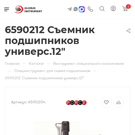
0
6590212 Съемник
подшипников
универс.12"
—
—
Главная
Каталог
Инструмент специального назначения
—
—
Специнструмент для съема подшипников
6590212 Съемник подшипников универс.12"
Артикул:
6590204