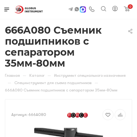
0
666A080 Съемник
подшипников с
сепаратором
35мм-80мм
—
—
Главная
Каталог
Инструмент специального назначения
—
—
Специнструмент для съема подшипников
666A080 Съемник подшипников с сепаратором 35мм-80мм
Артикул:
666A080