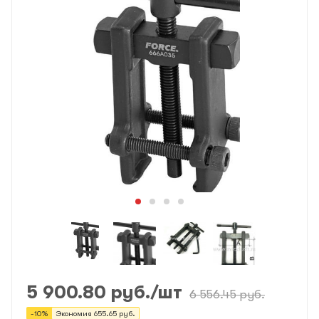
5 900.80
руб.
/шт
6 556.45
руб.
-
10
%
Экономия
655.65
руб.