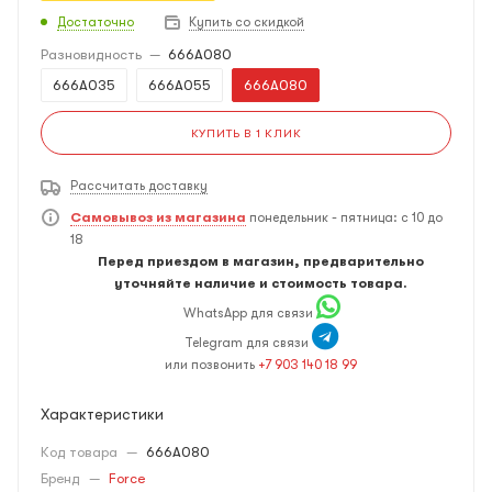
Достаточно
Купить со скидкой
Разновидность
—
666A080
666A035
666A055
666A080
КУПИТЬ В 1 КЛИК
Рассчитать доставку
Самовывоз из магазина
понедельник - пятница: с 10 до
18
Перед приездом в магазин, предварительно
уточняйте наличие и стоимость товара.
WhatsApp для связи
Telegram для связи
или позвонить
+7 903 140 18 99
Характеристики
Код товара
—
666A080
Бренд
—
Force