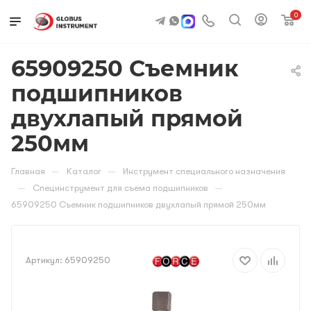
0
65909250 Съемник
подшипников
двухлапый прямой
250мм
—
—
Главная
Каталог
Инструмент специального назначения
—
—
Специнструмент для съема подшипников
65909250 Съемник подшипников двухлапый прямой 250мм
Артикул:
65909250