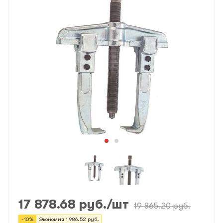
17 878.68
руб.
/шт
19 865.20
руб.
-
10
%
Экономия
1 986.52
руб.