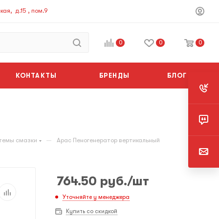
ая, д.15 , пом.9
0
0
0
КОНТАКТЫ
БРЕНДЫ
БЛОГ
—
темы смазки
Apac Пеногенератор вертикальный
764.50
руб.
/шт
Уточняйте у менеджера
Купить со скидкой