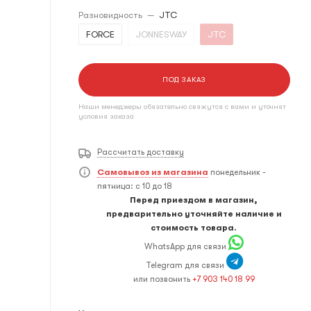
Разновидность
—
JTC
FORCE
JONNESWAY
JTC
ПОД ЗАКАЗ
Наши менеджеры обязательно свяжутся с вами и уточнят
условия заказа
Рассчитать доставку
Самовывоз из магазина
понедельник -
пятница: с 10 до 18
Перед приездом в магазин,
предварительно уточняйте наличие и
стоимость товара.
WhatsApp для связи
Telegram для связи
или позвонить
+7 903 140 18 99