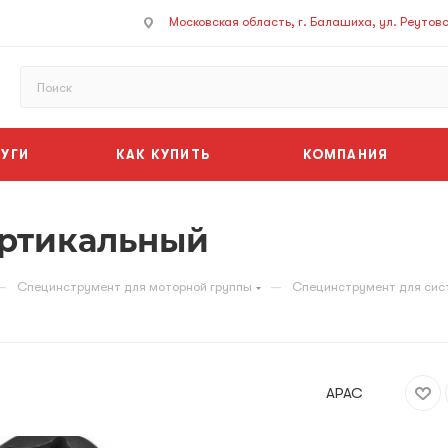
Московская область, г. Балашиха, ул. Реутовск
УГИ
КАК КУПИТЬ
КОМПАНИЯ
ертикальный
—
—
Специнструмент для моторной группы
Специнструмент для сис
APAC