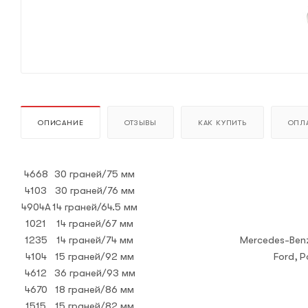
ОПИСАНИЕ
ОТЗЫВЫ
КАК КУПИТЬ
ОПЛА
4668
30 граней/75 мм
4103
30 граней/76 мм
4904A
14 граней/64.5 мм
1021
14 граней/67 мм
1235
14 граней/74 мм
Mercedes-Benz
4104
15 граней/92 мм
Ford, P
4612
36 граней/93 мм
4670
18 граней/86 мм
1515
15 граней/82 мм