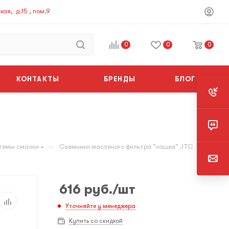
ая, д.15 , пом.9
0
0
0
КОНТАКТЫ
БРЕНДЫ
БЛОГ
—
темы смазки
Съемники масляного фильтра "чашка" JTC
616
руб.
/шт
Уточняйте у менеджера
Купить со скидкой