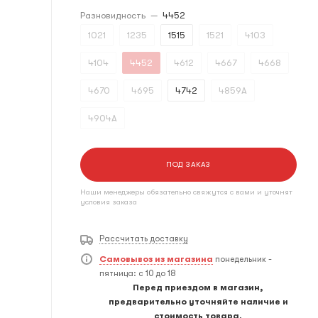
Разновидность
—
4452
1021
1235
1515
1521
4103
4104
4452
4612
4667
4668
4670
4695
4742
4859A
4904A
ПОД ЗАКАЗ
Наши менеджеры обязательно свяжутся с вами и уточнят
условия заказа
Рассчитать доставку
Самовывоз из магазина
понедельник -
пятница: с 10 до 18
Перед приездом в магазин,
предварительно уточняйте наличие и
стоимость товара.