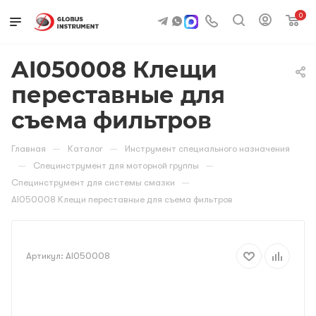
0
AI050008 Клещи
переставные для
съема фильтров
—
—
Главная
Каталог
Инструмент специального назначения
—
—
Специнструмент для моторной группы
—
Специнструмент для системы смазки
AI050008 Клещи переставные для съема фильтров
Артикул:
AI050008