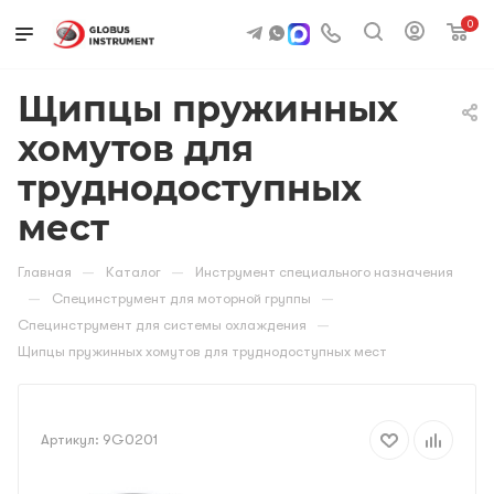
0
Щипцы пружинных
хомутов для
труднодоступных
мест
—
—
Главная
Каталог
Инструмент специального назначения
—
—
Специнструмент для моторной группы
—
Специнструмент для системы охлаждения
Щипцы пружинных хомутов для труднодоступных мест
Артикул:
9G0201