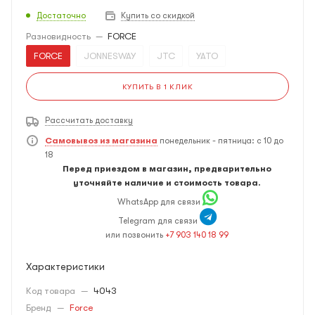
Достаточно
Купить со скидкой
Разновидность
—
FORCE
FORCE
JONNESWAY
JTC
YATO
КУПИТЬ В 1 КЛИК
Рассчитать доставку
Самовывоз из магазина
понедельник - пятница: с 10 до
18
Перед приездом в магазин, предварительно
уточняйте наличие и стоимость товара.
WhatsApp для связи
Telegram для связи
или позвонить
+7 903 140 18 99
Характеристики
Код товара
—
4043
Бренд
—
Force