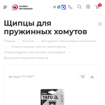
0
Щипцы для
пружинных хомутов
—
—
Главная
Каталог
Инструмент специального назначения
—
—
Специнструмент для моторной группы
—
Специнструмент для системы охлаждения
Щипцы для пружинных хомутов
Артикул:
YT-0647