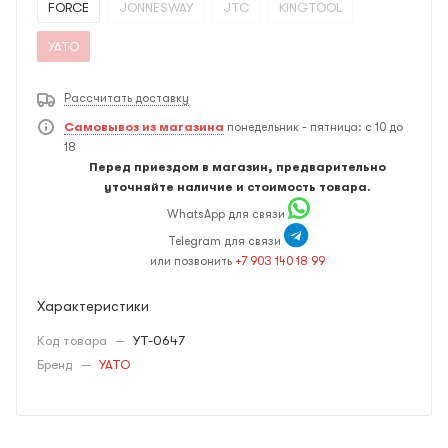
FORCE
JONNESWAY
JTC
KINGTOOL
YATO
Рассчитать доставку
Самовывоз из магазина
понедельник - пятница: с 10 до
18
Перед приездом в магазин, предварительно
уточняйте наличие и стоимость товара.
WhatsApp для связи
Telegram для связи
или позвонить
+7 903 140 18 99
Характеристики
Код товара
—
YT-0647
Бренд
—
YATO