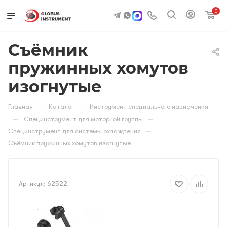
0
Съёмник
пружинных хомутов
изогнутые
—
—
Главная
Каталог
Инструмент специального назначения
—
—
Специнструмент для моторной группы
—
Специнструмент для системы охлаждения
Съёмник пружинных хомутов изогнутые
Артикул:
62522