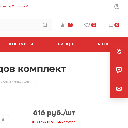
ая, д.15 , пом.9
0
0
0
КОНТАКТЫ
БРЕНДЫ
БЛОГ
дов комплект
—
нгов и сальников
616
руб.
/шт
Уточняйте у менеджера