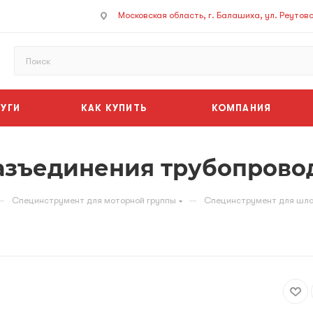
Московская область, г. Балашиха, ул. Реутовск
УГИ
КАК КУПИТЬ
КОМПАНИЯ
азъединения трубопрово
—
—
Специнструмент для моторной группы
Специнструмент для шла