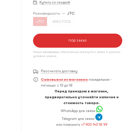
Купить со скидкой
Разновидность
—
JTC
JTC
KINGTOOL
ПОД ЗАКАЗ
Наши менеджеры обязательно свяжутся с вами и уточнят
условия заказа
Рассчитать доставку
Самовывоз из магазина
понедельник -
пятница: с 10 до 18
Перед приездом в магазин,
предварительно уточняйте наличие и
стоимость товара.
WhatsApp для связи
Telegram для связи
или позвонить
+7 903 140 18 99