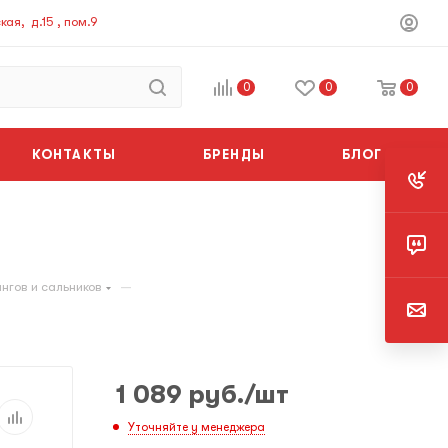
ая, д.15 , пом.9
0
0
0
КОНТАКТЫ
БРЕНДЫ
БЛОГ
—
нгов и сальников
1 089
руб.
/шт
Уточняйте у менеджера