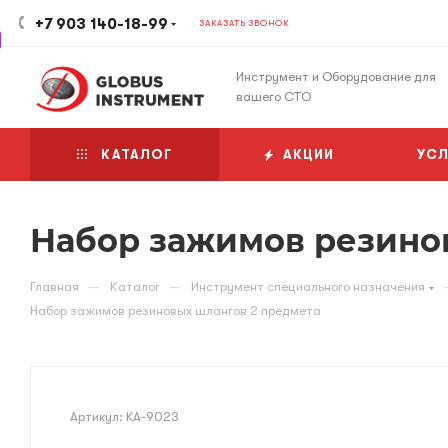
+7 903 140-18-99
ЗАКАЗАТЬ ЗВОНОК
Инструмент и Оборудование для
вашего СТО
КАТАЛОГ
АКЦИИ
УСЛ
Набор зажимов резино
—
—
Главная
Каталог
Инструмент специального назначения
Набор зажимов резиновых шлангов 2 предмета
Артикул:
KA-9023