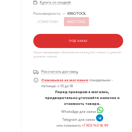
Купить со скидкой
Разновидность
—
KINGTOOL
JONNESWAY
KINGTOOL
ПОД ЗАКАЗ
Наши менеджеры обязательно свяжутся с вами и уточнят
условия заказа
Рассчитать доставку
Самовывоз из магазина
понедельник -
пятница: с 10 до 18
Перед приездом в магазин,
предварительно уточняйте наличие и
стоимость товара.
WhatsApp для связи
Telegram для связи
или позвонить
+7 903 140 18 99