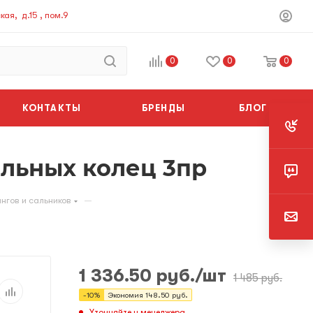
ая, д.15 , пом.9
0
0
0
КОНТАКТЫ
БРЕНДЫ
БЛОГ
ельных колец 3пр
—
нгов и сальников
1 336.50
руб.
/шт
1 485
руб.
-
10
%
Экономия
148.50
руб.
Уточняйте у менеджера