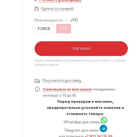
Купить со скидкой
Разновидность
—
JTC
FORCE
JTC
ПОД ЗАКАЗ
Наши менеджеры обязательно свяжутся с вами и уточнят
условия заказа
Рассчитать доставку
Самовывоз из магазина
понедельник -
пятница: с 10 до 18
Перед приездом в магазин,
предварительно уточняйте наличие и
стоимость товара.
WhatsApp для связи
Telegram для связи
или позвонить
+7 903 140 18 99