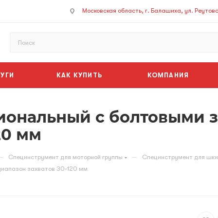
Московская область, г. Балашиха, ул. Реутовск
УГИ
КАК КУПИТЬ
КОМПАНИЯ
ональный с болтовыми за
20 мм
—
—
Специнструмент для моторной группы
Специнструмент для шкив
диапазон захватов 30-120 мм