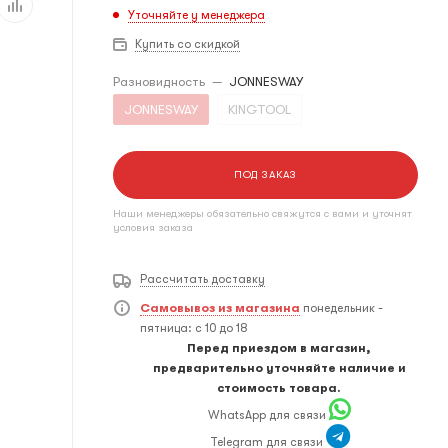
Уточняйте у менеджера
Купить со скидкой
Разновидность
—
JONNESWAY
JONNESWAY
KINGTOOL
ПОД ЗАКАЗ
Наши менеджеры обязательно свяжутся с вами и уточнят
условия заказа
Рассчитать доставку
Самовывоз из магазина
понедельник -
пятница: с 10 до 18
Перед приездом в магазин,
предварительно уточняйте наличие и
стоимость товара.
WhatsApp для связи
Telegram для связи