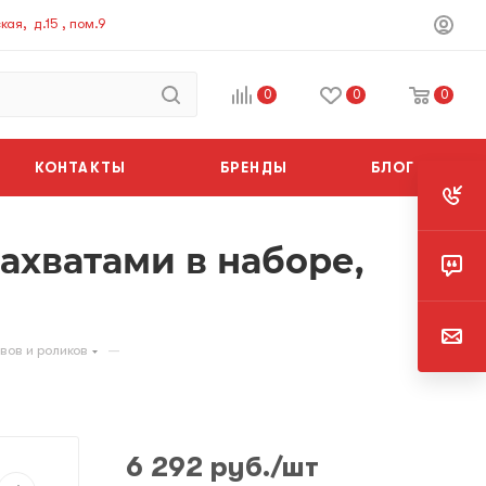
ая, д.15 , пом.9
0
0
0
КОНТАКТЫ
БРЕНДЫ
БЛОГ
хватами в наборе,
—
ов и роликов
6 292
руб.
/шт