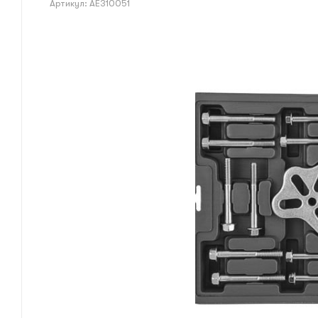
Артикул:
AE310051