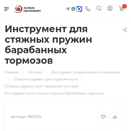
0
Инструмент для
стяжных пружин
барабанных
тормозов
—
—
Главная
Каталог
Инструмент специального назначения
—
—
Специнструмент для ходовой части
—
Специнструмент для тормозной системы
Инструмент для стяжных пружин барабанных тормозов
Артикул:
9B0304