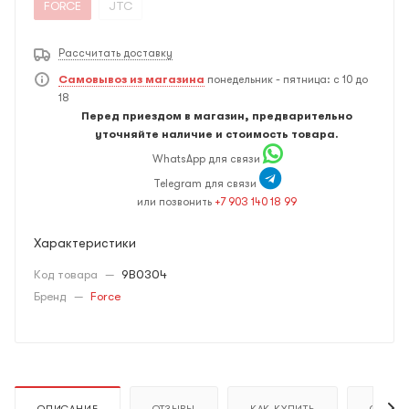
FORCE
JTC
Рассчитать доставку
Самовывоз из магазина
понедельник - пятница: с 10 до
18
Перед приездом в магазин, предварительно
уточняйте наличие и стоимость товара.
WhatsApp для связи
Telegram для связи
или позвонить
+7 903 140 18 99
Характеристики
Код товара
—
9B0304
Бренд
—
Force
ОПИСАНИЕ
ОТЗЫВЫ
КАК КУПИТЬ
ОПЛАТ