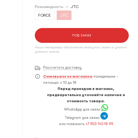
Разновидность
—
JTC
FORCE
JTC
ПОД ЗАКАЗ
Наши менеджеры обязательно свяжутся с вами и уточнят
условия заказа
Рассчитать доставку
Самовывоз из магазина
понедельник -
пятница: с 10 до 18
Перед приездом в магазин,
предварительно уточняйте наличие и
стоимость товара.
WhatsApp для связи
Telegram для связи
или позвонить
+7 903 140 18 99