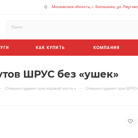
Московская область, г. Балашиха, ул. Реутовск
УГИ
КАК КУПИТЬ
КОМПАНИЯ
утов ШРУС без «ушек»
—
—
Специнструмент для ходовой части
Специнструмент для ШРУС