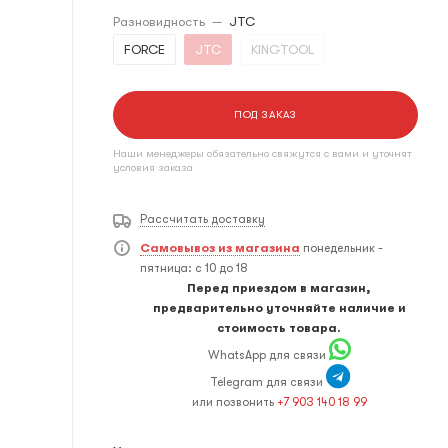
Разновидность
—
JTC
FORCE
JTC
KINGTOOL
ПОД ЗАКАЗ
Наши менеджеры обязательно свяжутся с вами и уточнят
условия заказа
Рассчитать доставку
Самовывоз из магазина
понедельник -
пятница: с 10 до 18
Перед приездом в магазин,
предварительно уточняйте наличие и
стоимость товара.
WhatsApp для связи
Telegram для связи
или позвонить
+7 903 140 18 99