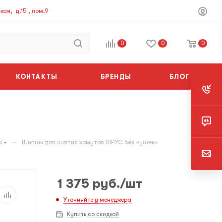
ая, д.15 , пом.9
0
0
0
КОНТАКТЫ
БРЕНДЫ
БЛОГ
—
а
Щипцы для снятия хомутов ШРУС без «ушек»
1 375
руб.
/шт
Уточняйте у менеджера
Купить со скидкой