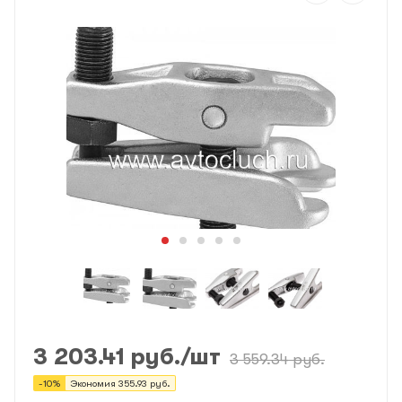
3 203.41
руб.
/шт
3 559.34
руб.
-
10
%
Экономия
355.93
руб.