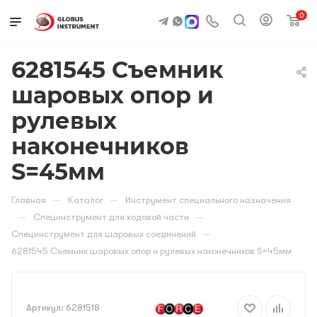
0
6281545 Съемник
шаровых опор и
рулевых
наконечников
S=45мм
—
—
Главная
Каталог
Инструмент специального назначения
—
—
Специнструмент для ходовой части
—
Специнструмент для шаровых соединений
6281545 Съемник шаровых опор и рулевых наконечников S=45мм
Артикул:
6281518