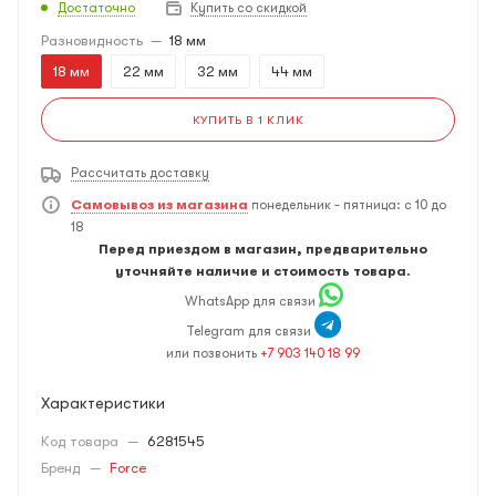
Достаточно
Купить со скидкой
Разновидность
—
18 мм
18 мм
22 мм
32 мм
44 мм
КУПИТЬ В 1 КЛИК
Рассчитать доставку
Самовывоз из магазина
понедельник - пятница: с 10 до
18
Перед приездом в магазин, предварительно
уточняйте наличие и стоимость товара.
WhatsApp для связи
Telegram для связи
или позвонить
+7 903 140 18 99
Характеристики
Код товара
—
6281545
Бренд
—
Force