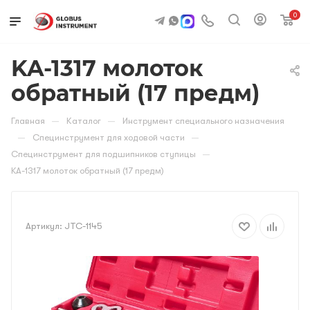
0
KA-1317 молоток
обратный (17 предм)
—
—
Главная
Каталог
Инструмент специального назначения
—
—
Специнструмент для ходовой части
—
Специнструмент для подшипников ступицы
KA-1317 молоток обратный (17 предм)
Артикул:
JTC-1145