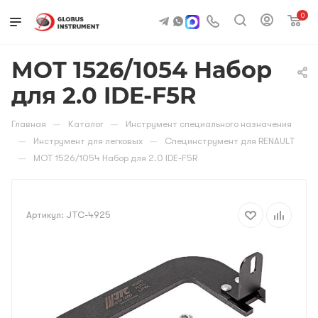
0
MOT 1526/1054 Набор
для 2.0 IDE-F5R
—
—
Главная
Каталог
Инструмент специального назначения
—
—
Инструмент для легковых
Специнструмент для RENAULT
—
MOT 1526/1054 Набор для 2.0 IDE-F5R
Артикул:
JTC-4925