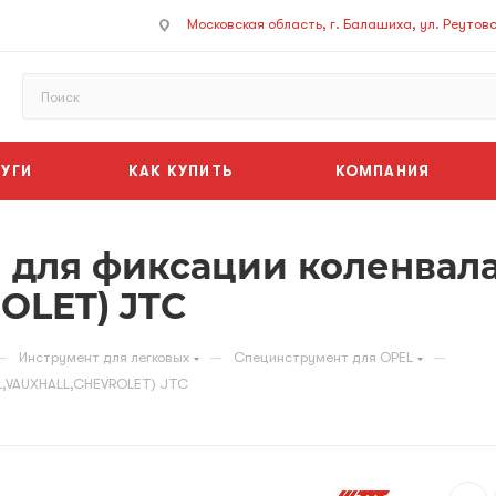
Московская область, г. Балашиха, ул. Реутовск
УГИ
КАК КУПИТЬ
КОМПАНИЯ
 для фиксации коленвала
OLET) JTC
—
—
—
Инструмент для легковых
Специнструмент для OPEL
EL,VAUXHALL,CHEVROLET) JTC