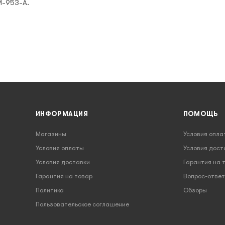
M-953-A.
ИНФОРМАЦИЯ
ПОМОЩЬ
Магазины
Условия опла
Условия оплаты
Условия дост
Условия доставки
Гарантия на 
Гарантия на товар
Вопрос-ответ
Политика
Обзоры
Пользовательское соглашение