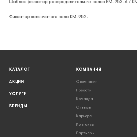
Шаблон фиксатор распределительных валов EM-953-A / K
Фиксатор коленчатого вала KM-952.
КАТАЛОГ
КОМПАНИЯ
АКЦИИ
О компании
Новости
УСЛУГИ
Команда
БРЕНДЫ
Отзывы
Карьера
Контакты
Партнеры