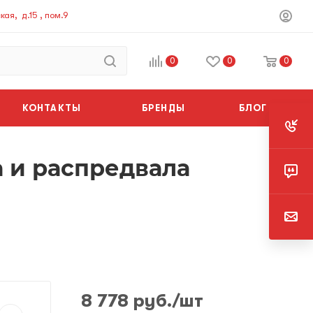
ая, д.15 , пом.9
0
0
0
КОНТАКТЫ
БРЕНДЫ
БЛОГ
 и распредвала
8 778
руб.
/шт