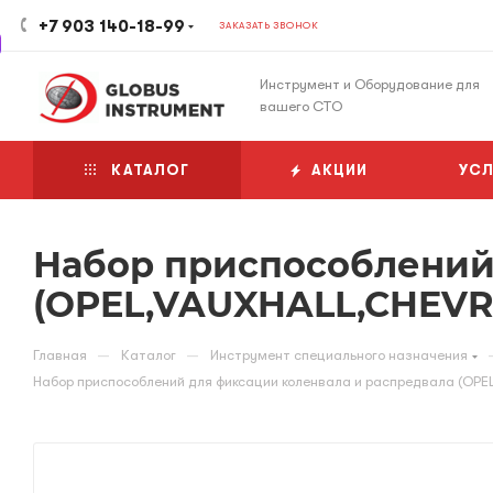
+7 903 140-18-99
ЗАКАЗАТЬ ЗВОНОК
Инструмент и Оборудование для
вашего СТО
КАТАЛОГ
АКЦИИ
УСЛ
Набор приспособлений
(OPEL,VAUXHALL,CHEVR
—
—
Главная
Каталог
Инструмент специального назначения
Набор приспособлений для фиксации коленвала и распредвала (OP