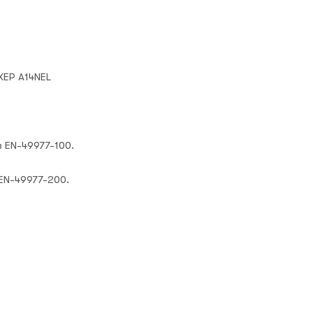
4XEP A14NEL
 EN-49977-100.
EN-49977-200.