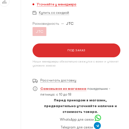
Уточняйте у менеджера
Купить со скидкой
Разновидность
—
JTC
JTC
ПОД ЗАКАЗ
Наши менеджеры обязательно свяжутся с вами и уточнят
условия заказа
Рассчитать доставку
Самовывоз из магазина
понедельник -
пятница: с 10 до 18
Перед приездом в магазин,
предварительно уточняйте наличие и
стоимость товара.
WhatsApp для связи
Telegram для связи