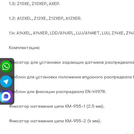
1.0: Z10XE, Z10XEP, AXEP.
1.2: A12XEL, Z12XE, Z12XEP, A12XER.
1.4: A14XEL, A14XER, LDD/A14XFL, LUJ/A14NET, LUU, Z14XE, Z1
Комплектация:
Фиксатор для установки задающих датчиков распредвалов
Шаблон для установки положения впускного распредвала 
Шаблон для фиксации распредвала EN-49978.
Фиксатор натяжения цепи KM-955-1 (2.5 мм).
Фиксатор натяжения цепи KM-955-2 (4 мм).