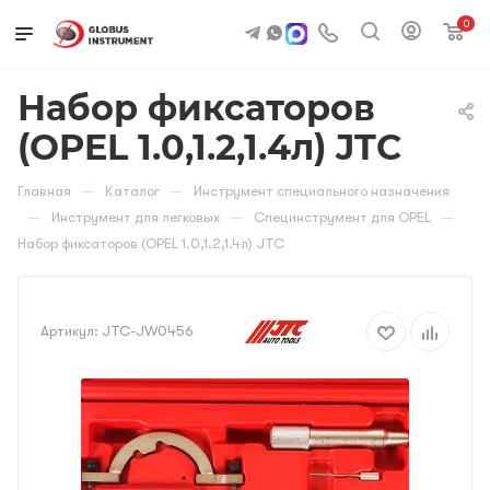
0
Набор фиксаторов
(OPEL 1.0,1.2,1.4л) JTC
—
—
Главная
Каталог
Инструмент специального назначения
—
—
—
Инструмент для легковых
Специнструмент для OPEL
Набор фиксаторов (OPEL 1.0,1.2,1.4л) JTC
Артикул:
JTC-JW0456