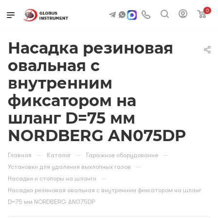
0
Насадка резиновая
овальная с
внутренним
фиксатором на
шланг D=75 мм
NORDBERG AN075DP
—
—
—
Главная
Каталог
Гаражное оборудование
—
Установки для удаления выхлопных газов
—
Насадки и стопоры на шланги
Насадка резиновая овальная с внутренним фиксатором на шланг
D=75 мм NORDBERG AN075DP