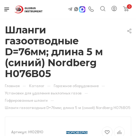
0
Шланги
газоотводные
D=76мм; длина 5 м
(синий) Nordberg
H076B05
—
—
—
Главная
Каталог
Гаражное оборудование
—
Установки для удаления выхлопных газов
—
Гофрированные шланги
Шланги газоотводные D=76мм; длина 5 м (синий) Nordberg H076B05
Артикул:
H102B10