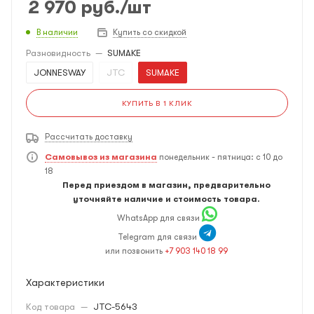
2 970
руб.
/шт
В наличии
Купить со скидкой
Разновидность
—
SUMAKE
JONNESWAY
JTC
SUMAKE
КУПИТЬ В 1 КЛИК
Рассчитать доставку
Самовывоз из магазина
понедельник - пятница: с 10 до
18
Перед приездом в магазин, предварительно
уточняйте наличие и стоимость товара.
WhatsApp для связи
Telegram для связи
или позвонить
+7 903 140 18 99
Характеристики
Код товара
—
JTC-5643