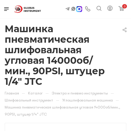
0
Машинка
пневматическая
шлифовальная
угловая 14000об/
мин., 90PSI, штуцер
1/4" JTC
—
—
—
Главная
Каталог
Электро и пневмо инструменты
—
—
Шлифовальный инструмент
Углошлифовальная машинка
Машинка пневматическая шлифовальная угловая 14000об/мин.,
90PSI, штуцер 1/4" JTC