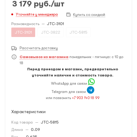
3 179
руб.
/шт
Уточняйте у менеджера
Купить со скидкой
Разновидность
—
JTC-3101
JTC-3101
JTC-3822
JTC-5815
Рассчитать доставку
Самовывоз из магазина
понедельник - пятница: с 10 до
18
Перед приездом в магазин, предварительно
уточняйте наличие и стоимость товара.
WhatsApp для связи
Telegram для связи
или позвонить
+7 903 140 18 99
Характеристики
Код товара
—
JTC-5815
Длина
—
0.09
Вес
—
0.635