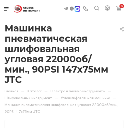
0
Машинка
пневматическая
шлифовальная
угловая 22000об/
мин., 90PSI 147х75мм
JTC
—
—
—
Главная
Каталог
Электро и пневмо инструменты
—
—
Шлифовальный инструмент
Углошлифовальная машинка
Машинка пневматическая шлифовальная угловая 22000об/мин.,
90PSI 147х75мм JTC