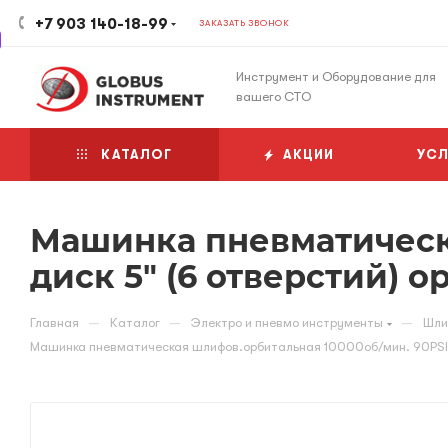
+7 903 140-18-99
ЗАКАЗАТЬ ЗВОНОК
Инструмент и Оборудование для
вашего СТО
КАТАЛОГ
АКЦИИ
УСЛ
Машинка пневматическ
диск 5" (6 отверстий) о
—
—
—
Главная
Каталог
Электро и пневмо инструменты
Шли
Машинка пневматическая шлифов.орбитальная 10000об/мин. 90PSI 