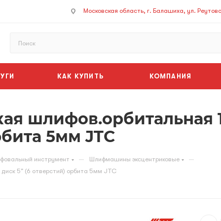
Московская область, г. Балашиха, ул. Реутовск
УГИ
КАК КУПИТЬ
КОМПАНИЯ
ая шлифов.орбитальная 1
рбита 5мм JTC
—
—
фовальный инструмент
Шлифмашины эксцентриковые
диск 5" (6 отверстий) орбита 5мм JTC