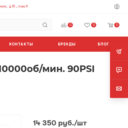
ая, д.15 , пом.9
0
0
0
КОНТАКТЫ
БРЕНДЫ
БЛОГ
0000об/мин. 90PSI
14 350
руб.
/шт