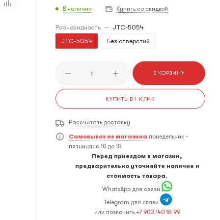
В наличии
Купить со скидкой
Разновидность
—
JTC-5054
JTC-5054
Без отверстий
В КОРЗИНУ
КУПИТЬ В 1 КЛИК
Рассчитать доставку
Самовывоз из магазина
понедельник -
пятница: с 10 до 18
Перед приездом в магазин,
предварительно уточняйте наличие и
стоимость товара.
WhatsApp для связи
Telegram для связи
или позвонить
+7 903 140 18 99