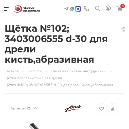
0
Щётка №102;
3403006555 d-30 для
дрели
кисть,абразивная
—
—
—
Главная
Каталог
Электро и пневмо инструменты
—
Щетки металлические для дрели
Щётка №102; 3403006555 d-30 для дрели кисть,абразивная
Артикул:
22397