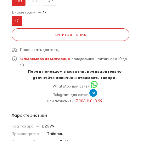
100
101
102
Диаметр,мм
—
17
17
КУПИТЬ В 1 КЛИК
Рассчитать доставку
Самовывоз из магазина
понедельник - пятница: с 10 до
18
Перед приездом в магазин, предварительно
уточняйте наличие и стоимость товара.
WhatsApp для связи
Telegram для связи
или позвонить
+7 903 140 18 99
Характеристики
Код товара
—
22399
Производство
—
Тайвань