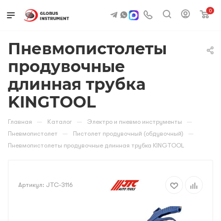
0
Пневмопистолеты
продувочные
длинная трубка
KINGTOOL
—
—
—
Главная
Каталог
Электро и пневмо инструменты
—
—
Пневмопистолет
Пистолет продувочный (обдувочный)
Пневмопистолеты продувочные длинная трубка KINGTOOL
Артикул:
JTC-3116