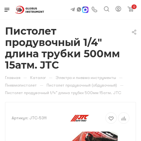
0
Пистолет
продувочный 1/4"
длина трубки 500мм
15атм. JTC
—
—
—
Главная
Каталог
Электро и пневмо инструменты
—
—
Пневмопистолет
Пистолет продувочный (обдувочный)
Пистолет продувочный 1/4" длина трубки 500мм 15атм. JTC
Артикул:
JTC-5311