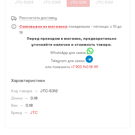
JTC-5309
JTC-5310
JTC-5311
JTC-5312
Рассчитать доставку
Самовывоз из магазина
понедельник - пятница: с 10 до
18
Перед приездом в магазин, предварительно
уточняйте наличие и стоимость товара.
WhatsApp для связи
Telegram для связи
или позвонить
+7 903 140 18 99
Характеристики
Код товара
—
JTC-5312
Длина
—
0.18
Вес
—
0.18
Бренд
—
JTC