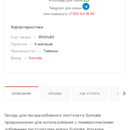
WhatsApp для связи
Telegram для связи
или позвонить
+7 903 140 18 99
Характеристики
Код товара
—
8106480
Гарантия
—
6 месяцев
Производство
—
Тайвань
Бренд
—
Sumake
ОПИСАНИЕ
ОТЗЫВЫ
КАК КУПИТЬ
ОПЛАТ
Гвоздь для гвоздезабивного пистолета Sumake
предназначен для использования с пневматическими
забивными пистолетами марки Sumake. Изделие