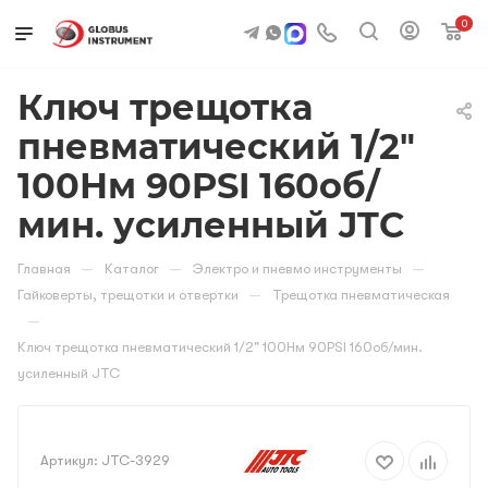
0
Ключ трещотка
пневматический 1/2"
100Нм 90PSI 160об/
мин. усиленный JTC
—
—
—
Главная
Каталог
Электро и пневмо инструменты
—
Гайковерты, трещотки и отвертки
Трещотка пневматическая
—
Ключ трещотка пневматический 1/2" 100Нм 90PSI 160об/мин.
усиленный JTC
Артикул:
JTC-3929