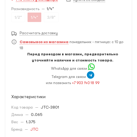
Разновидность
—
1/4"
1/2"
1/4"
3/8"
Рассчитать доставку
Самовывоз из магазина
понедельник - пятница: с 10 до
18
Перед приездом в магазин, предварительно
уточняйте наличие и стоимость товара.
WhatsApp для связи
Telegram для связи
или позвонить
+7 903 140 18 99
Характеристики
Код товара
—
JTC-3801
Длина
—
0.065
Вес
—
1.375
Бренд
—
JTC