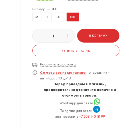
Размер
—
XXL
M
L
XL
XXL
В КОРЗИНУ
КУПИТЬ В 1 КЛИК
Рассчитать доставку
Самовывоз из магазина
понедельник -
пятница: с 10 до 18
Перед приездом в магазин,
предварительно уточняйте наличие и
стоимость товара.
WhatsApp для связи
Telegram для связи
или позвонить
+7 903 140 18 99