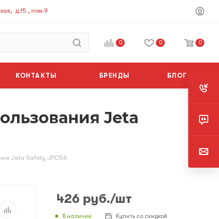
ая, д.15 , пом.9
0
0
0
КОНТАКТЫ
БРЕНДЫ
БЛОГ
ользования Jeta
ния Jeta Safety JPC56
426
руб.
/шт
В наличии
Купить со скидкой