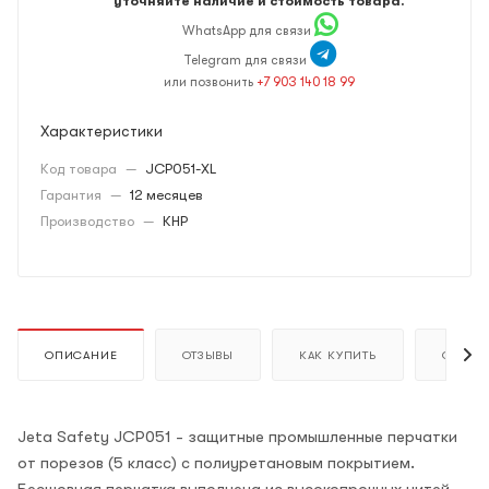
уточняйте наличие и стоимость товара.
WhatsApp для связи
Telegram для связи
или позвонить
+7 903 140 18 99
Характеристики
Код товара
—
JCP051-XL
Гарантия
—
12 месяцев
Производство
—
КНР
ОПИСАНИЕ
ОТЗЫВЫ
КАК КУПИТЬ
ОПЛАТ
Jeta Safety JCP051 - защитные промышленные перчатки
от порезов (5 класс) с полиуретановым покрытием.
Бесшовная перчатка выполнена из высокопрочных нитей