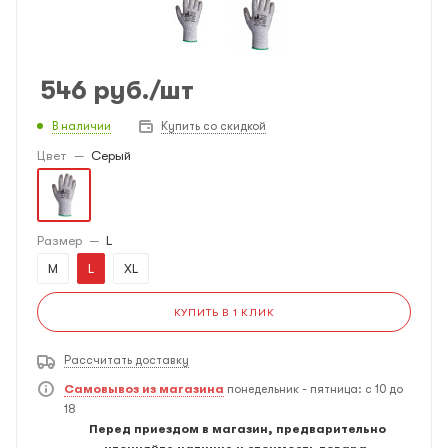
546
руб.
/шт
В наличии
Купить со скидкой
Цвет
—
Серый
Размер
—
L
M
L
XL
КУПИТЬ В 1 КЛИК
Рассчитать доставку
Самовывоз из магазина
понедельник - пятница: с 10 до
18
Перед приездом в магазин, предварительно