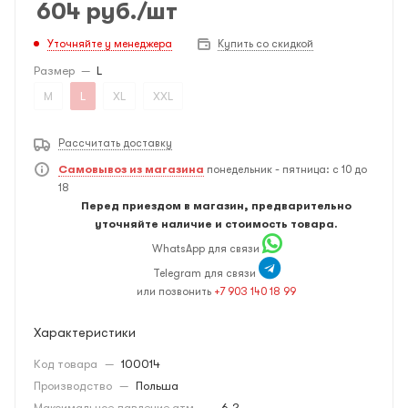
604
руб.
/шт
Уточняйте у менеджера
Купить со скидкой
Размер
—
L
M
L
XL
XXL
Рассчитать доставку
Самовывоз из магазина
понедельник - пятница: с 10 до
18
Перед приездом в магазин, предварительно
уточняйте наличие и стоимость товара.
WhatsApp для связи
Telegram для связи
или позвонить
+7 903 140 18 99
Характеристики
Код товара
—
100014
Производство
—
Польша
Максимальное давление атм.
—
6,2