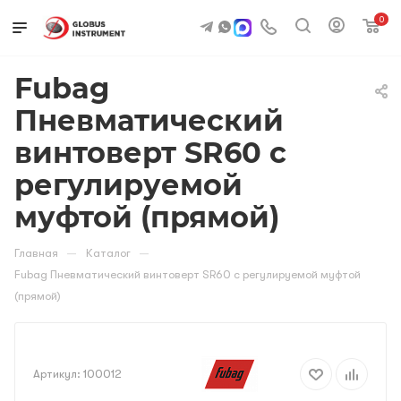
0
Fubag
Пневматический
винтоверт SR60 с
регулируемой
муфтой (прямой)
—
—
Главная
Каталог
Fubag Пневматический винтоверт SR60 с регулируемой муфтой
(прямой)
Артикул:
100012