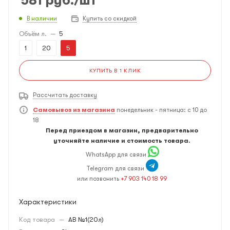
581
руб.
/шт
В наличии
Купить со скидкой
Объём л.
—
5
1
20
5
КУПИТЬ В 1 КЛИК
Рассчитать доставку
Самовывоз из магазина
понедельник - пятница: с 10 до
18
Перед приездом в магазин, предварительно
уточняйте наличие и стоимость товара.
WhatsApp для связи
Telegram для связи
или позвонить
+7 903 140 18 99
Характеристики
Код товара
—
АВ №1(20л)