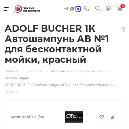
0
ADOLF BUCHER 1К
Автошампунь АВ №1
для бесконтактной
мойки, красный
—
—
—
Главная
Каталог
Автохимия и средства защиты
—
Автошампуни
ADOLF BUCHER 1К Автошампунь АВ №1 для бесконтактной мойки,
красный
Артикул:
АВ №1(5л)