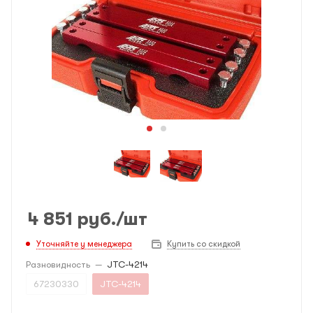
4 851
руб.
/шт
Уточняйте у менеджера
Купить со скидкой
Разновидность
—
JTC-4214
67230330
JTC-4214