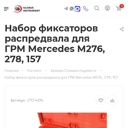
0
Набор фиксаторов
распредвала для
ГРМ Mercedes M276,
278, 157
—
—
—
Главная
Каталог
Аренда Специнструмента
Набор фиксаторов распредвала для ГРМ Mercedes M276, 278, 157
Артикул:
JTC-4214