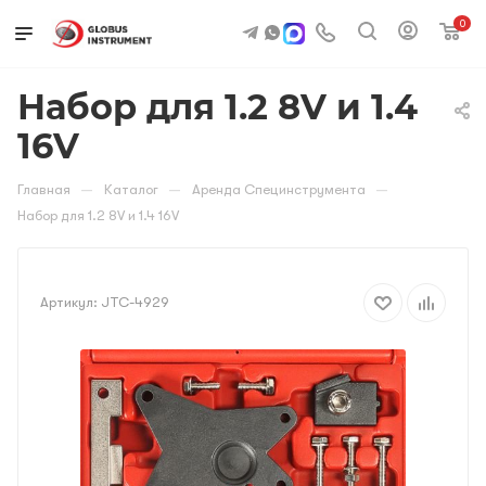
0
Набор для 1.2 8V и 1.4
16V
—
—
—
Главная
Каталог
Аренда Специнструмента
Набор для 1.2 8V и 1.4 16V
Артикул:
JTC-4929