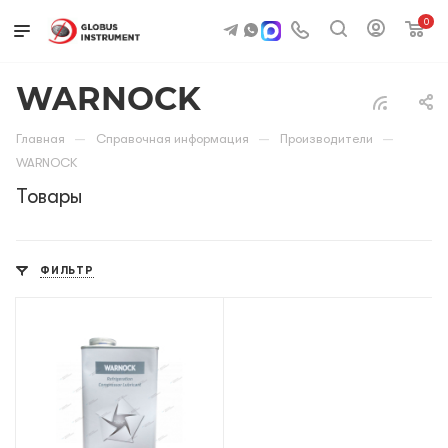
0
WARNOCK
—
—
—
Главная
Справочная информация
Производители
WARNOCK
Товары
ФИЛЬТР