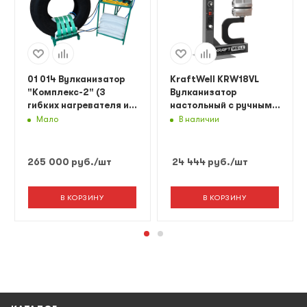
01 014 Вулканизатор
KraftWell KRW18VL
"Комплекс-2" (3
Вулканизатор
гибких нагревателя и 3
настольный с ручным
пневмоподушки в
прижимом
Мало
В наличии
чехлах)
265 000
руб.
/шт
24 444
руб.
/шт
В КОРЗИНУ
В КОРЗИНУ