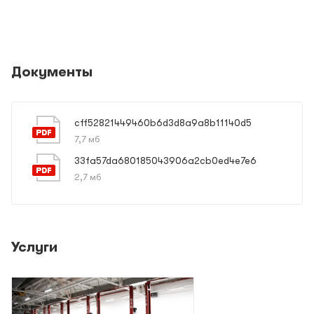
Документы
cff52821449460b6d3d8a9a8b11140d5
7,7 мб
33fa57da680185043906a2cb0ed4e7e6
2,7 мб
Услуги