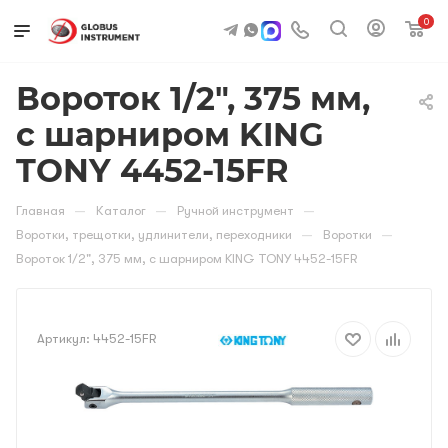
0
Вороток 1/2", 375 мм,
с шарниром KING
TONY 4452-15FR
—
—
—
Главная
Каталог
Ручной инструмент
—
—
Воротки, трещотки, удлинители, переходники
Воротки
Вороток 1/2", 375 мм, с шарниром KING TONY 4452-15FR
Артикул:
4452-15FR