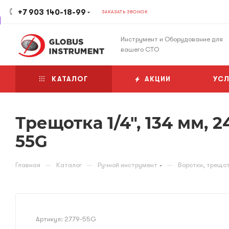
+7 903 140-18-99
ЗАКАЗАТЬ ЗВОНОК
Инструмент и Оборудование для
вашего СТО
КАТАЛОГ
АКЦИИ
УСЛ
Трещотка 1/4", 134 мм, 
55G
—
—
—
Главная
Каталог
Ручной инструмент
Воротки, трещот
Артикул:
2779-55G