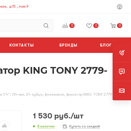
ая, д.15 , пом.9
0
0
0
КОНТАКТЫ
БРЕНДЫ
БЛОГ
сатор KING TONY 2779-
а 1/4", 134 мм, 24 зубца, флажковая, фиксатор KING TONY 2779-55G
1 530
руб.
/шт
В наличии
Купить со скидкой