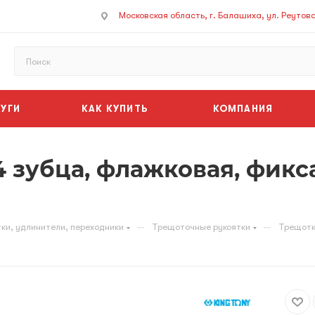
Московская область, г. Балашиха, ул. Реутовск
УГИ
КАК КУПИТЬ
КОМПАНИЯ
24 зубца, флажковая, фик
—
—
ки, удлинители, переходники
Трещоточные рукоятки
Трещотк