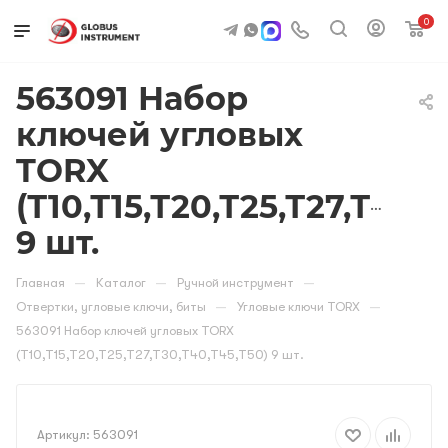
0
563091 Набор
ключей угловых
TORX
(Т10,Т15,Т20,Т25,Т27,Т30,Т
9 шт.
—
—
—
Главная
Каталог
Ручной инструмент
—
—
Отвертки, угловые ключи, биты
Угловые ключи TORX
563091 Набор ключей угловых TORX
(Т10,Т15,Т20,Т25,Т27,Т30,Т40,Т45,Т50) 9 шт.
Артикул:
563091