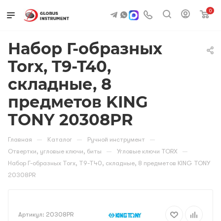
0
Набор Г-образных
Torx, T9-T40,
складные, 8
предметов KING
TONY 20308PR
—
—
—
Главная
Каталог
Ручной инструмент
—
—
Отвертки, угловые ключи, биты
Угловые ключи TORX
Набор Г-образных Torx, T9-T40, складные, 8 предметов KING TONY
20308PR
Артикул:
20308PR