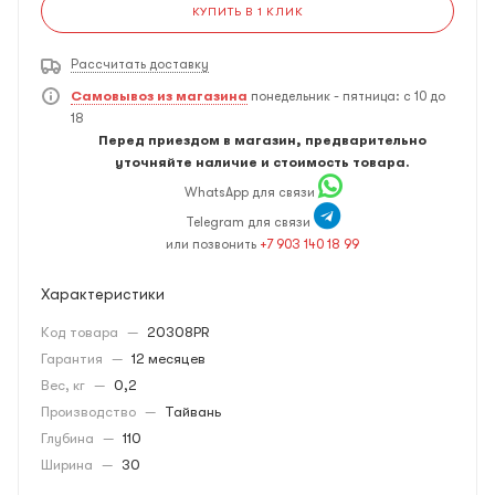
КУПИТЬ В 1 КЛИК
Рассчитать доставку
Самовывоз из магазина
понедельник - пятница: с 10 до
18
Перед приездом в магазин, предварительно
уточняйте наличие и стоимость товара.
WhatsApp для связи
Telegram для связи
или позвонить
+7 903 140 18 99
Характеристики
Код товара
—
20308PR
Гарантия
—
12 месяцев
Вес, кг
—
0,2
Производство
—
Тайвань
Глубина
—
110
Ширина
—
30